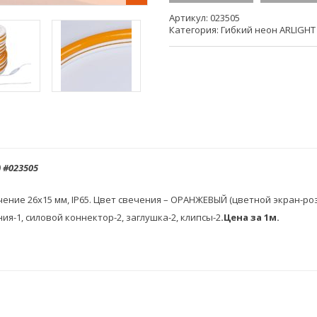
Вид упаковки Катушка
Артикул:
023505
Норма упаковки 50
Категория:
Гибкий неон ARLIGHT
Цена указана за метр
 #023505
чение 26х15 мм, IP65. Цвет свечения – ОРАНЖЕВЫЙ (цветной экран-ро
ия-1, силовой коннектор-2, заглушка-2, клипсы-2
.Цена за 1м.