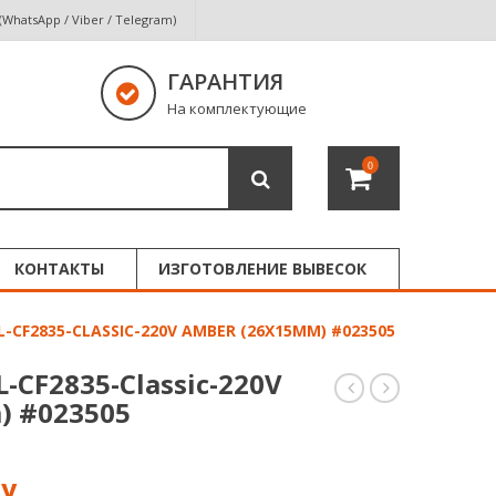
 (WhatsApp / Viber / Telegram)
ГАРАНТИЯ
На комплектующие
0
КОНТАКТЫ
ИЗГОТОВЛЕНИЕ ВЫВЕСОК
-CF2835-CLASSIC-220V AMBER (26X15MM) #023505
-CF2835-Classic-220V
) #023505
неон
неон
ARL-
ARL-
CF2835-
CF2835-
Classic-
Classic-