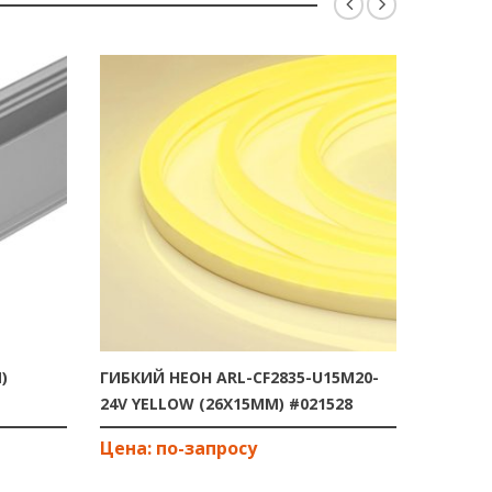
)
ГИБКИЙ НЕОН ARL-CF2835-U15M20-
ГИБКИЙ
24V YELLOW (26X15MM) #021528
24V DAY