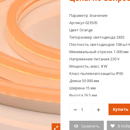
Параметр
Значение
Артикул 023505
Цвет Orange
Типоразмер светодиода 2835
Плотность светодиодов 108 шт/
Минимальный отрезок 1 000 мм
Напряжение питания 230 V
Мощность, макс. 8 W
Класс пылевлагозащиты IP65
Длина 50 000 мм
Ширина 15 мм
Высота 26,5 мм
Тип товара Лента
Купить
Сертификат ДС-03944
Гарантийный срок 1 год
Вес 24.5 кг
Сравнить
В Изб