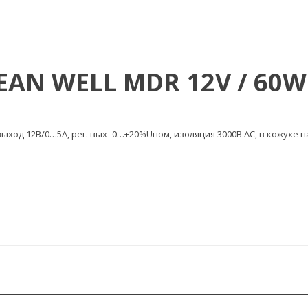
AN WELL MDR 12V / 60
 выход 12В/0…5A, рег. вых=0…+20%Uном, изоляция 3000В AC, в кожухе н