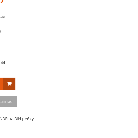
Warm
24V
(DIP
/
5mm,
60W
ные
96
ИНТЕРЬЕРНЫ
LED)
DIN
Arlight
В
Артикул
024652
 44
ранное
NDR на DIN-рейку