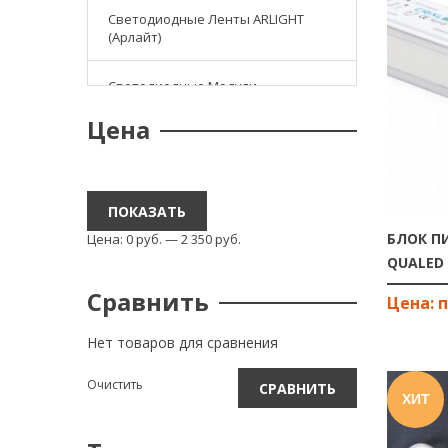
Светодиодные Ленты ARLIGHT
(Арлайт)
Светодиодные Модули
Цена
Светодиодные Прожектора/
Светильники
Тест
ПОКАЗАТЬ
БЛОК П
Цена:
0
р
уб.
—
2 350
р
уб.
Управление Светом
QUALED 
Сравнить
Фрезы И Граверы HARTENSE
Нет товаров для сравнения
Очистить
СРАВНИТЬ
ХИТ