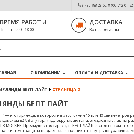
8-495-988-28-50, 8-903-742-01-62
ВРЕМЯ РАБОТЫ
ДОСТАВКА
Пн - Пт: 9.00 - 18.00
Во все регионы
ЛАВНАЯ
О КОМПАНИИ
ОПЛАТА И ДОСТАВКА
ИРЛЯНДЫ БЕЛТ ЛАЙТ
СТРАНИЦА 2
ЛЯНДЫ БЕЛТ ЛАЙТ
йт" — это гирлянда, в которой на расстоянии 15 или 40 сантиметр
с цоколем Е27. В эту гирлянду вкручиваются светодиодные лампы ра
Т В МОСКВЕ: Преимущество гирлянды БЕЛТ ЛАЙТt состоит в том, что 
ная система защиты не дает влаге проникать внутрь шнура или лам