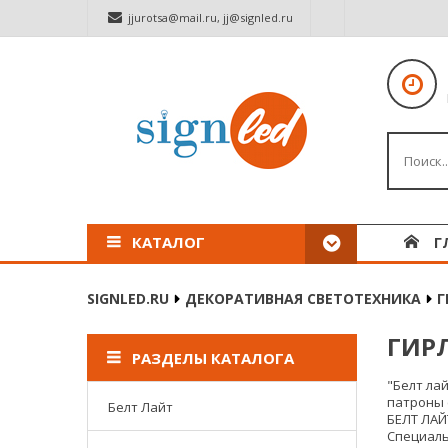
jjurotsa@mail.ru
,
jj@signled.ru
КАТАЛОГ
Г
SIGNLED.RU
ДЕКОРАТИВНАЯ СВЕТОТЕХНИКА
Г
ГИР
РАЗДЕЛЫ КАТАЛОГА
"Белт ла
патроны 
Белт Лайт
БЕЛТ ЛАЙ
Специаль