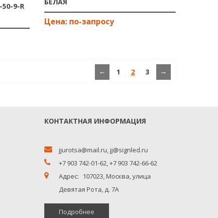
БЕЛАЯ
50-9-R
←
→
1
2
3
КОНТАКТНАЯ ИНФОРМАЦИЯ
jjurotsa@mail.ru
,
jj@signled.ru
+7 903 742-01-62,
+7 903 742-66-62
Адрес:
107023, Москва, улица
Девятая Рота, д. 7А
Подробнее